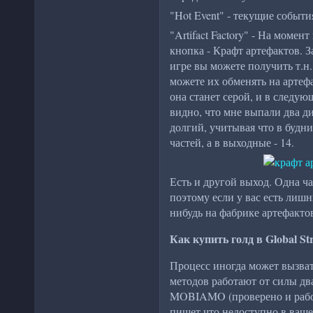
"Hot Event" - текущие событи
"Artifact Factory" - На момен
кнопка - Крафт артефактов. З
игре вы можете получить т.н.
можете их обменять на артеф
она станет серой, и в следую
видно, что мне выпали два д
долгий, учитывая что в будн
частей, а в выходные - 14.
Есть и другой выход. Одна ча
поэтому если у вас есть лишн
нибудь на фабрике артефактов
Как купить голд в Global St
Процесс иногда может вызват
методов работают от силы два
MOBIAMO (проверено и работ
пишет что недоступно в ваше