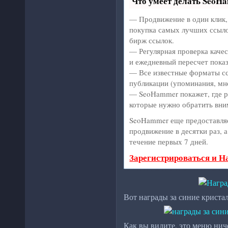
Что умеет делать SeoH
— Продвижение в один клик,
покупка самых лучших ссыло
бирж ссылок.
— Регулярная проверка качес
и ежедневный пересчет показ
— Все известные форматы сс
публикации (упоминания, мне
— SeoHammer покажет, где ро
которые нужно обратить вни
SeoHammer еще предоставля
продвижение в десятки раз, 
течение первых 7 дней.
Зарегистрироваться и Н
Вот награды за синие криста
Как вы видите, это меню нич