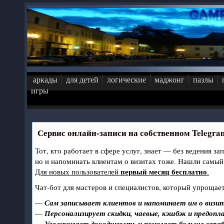
Перейти к основному содержанию
аркады
для детей
логические
маджонг
пазлы
игры
Сервис онлайн-записи на собственном Telegra
Тот, кто работает в сфере услуг, знает — без ведения за
но и напоминать клиентам о визитах тоже. Нашли самы
первый месяц бесплатно
Для новых пользователей
.
Чат-бот для мастеров и специалистов, который упрощает
—
Сам записывает клиентов и напоминает им о визит
—
Персонализирует скидки, чаевые, кэшбэк и предопл
—
Увеличивает доходимость и помогает больше зара