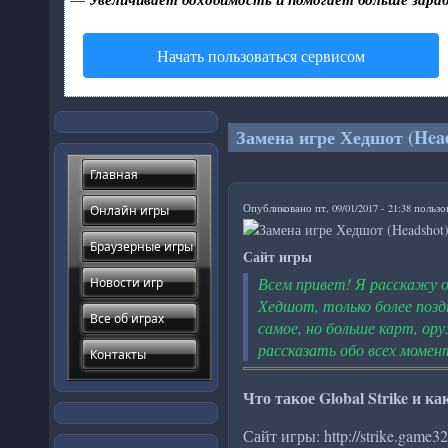
Начать пользоваться сервисом
Замена игре Хедшот (Hea
Главная
Опубликовано пт, 09/01/2017 - 21:38 польз
Онлайн игры
Браузерные игры
Сайт игры
Всем привет! Я расскажу о 
Новости игр
Хедшот, только более позд
Все об играх
самое, но больше карт, ор
рассказать обо всех момент
Контакты
Что такое Global Strike и к
Сайт игры: http://strike.game3