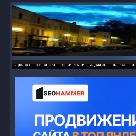
Перейти к основному содержанию
аркады
для детей
логические
маджонг
пазлы
по