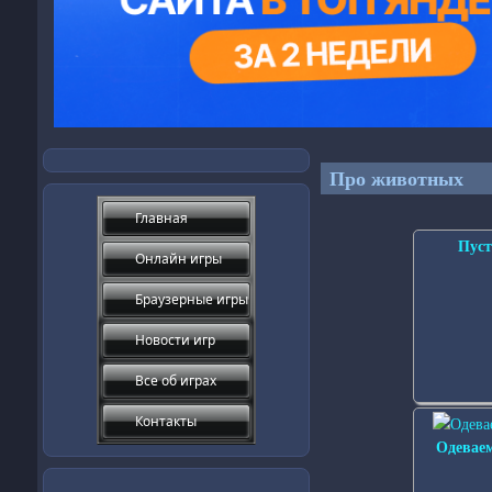
Про животных
Главная
Пуст
Онлайн игры
Браузерные игры
Новости игр
Все об играх
Контакты
Одевае