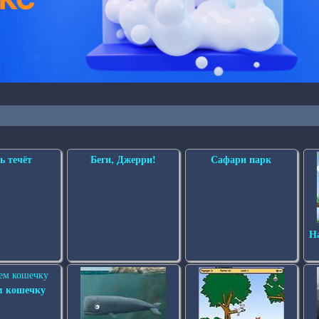
ь течёт
Беги, Джерри!
Сафари парк
Н
м кошечку