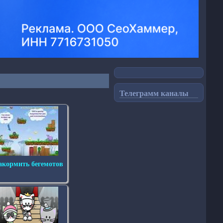
Телеграмм каналы
акормить бегемотов