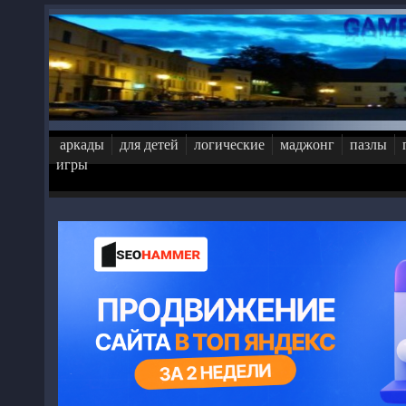
Перейти к основному содержанию
аркады
для детей
логические
маджонг
пазлы
игры