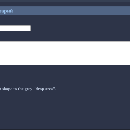
тарий
ct shape to the grey "drop area".