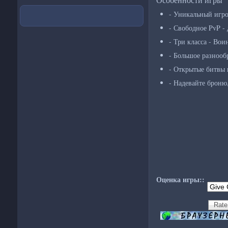
- Уникальный игро
- Свободное PvP - 
- Три класса - Вои
- Большое разнообр
- Открытые битвы 
- Надевайте броню
Оценка игры::