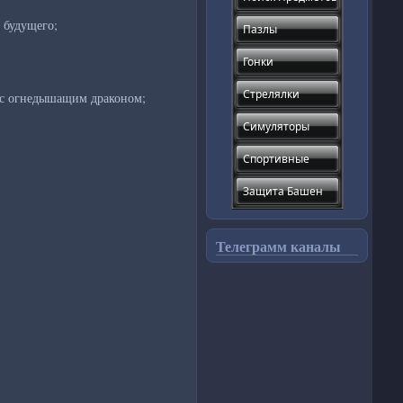
 будущего;
Пазлы
Гонки
Стрелялки
ем с огнедышащим драконом;
Симуляторы
Спортивные
Защита Башен
Телеграмм каналы