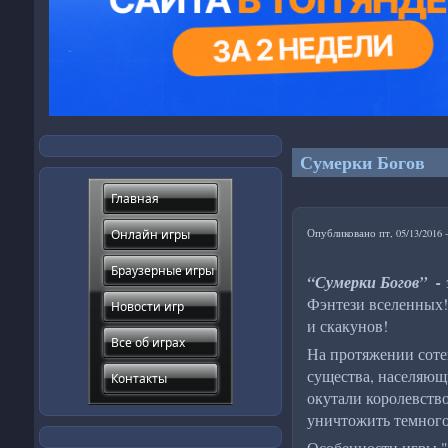
Сумерки Богов
Главная
Опубликовано пт, 05/13/2016 
Онлайн игры
Браузерные игры
“Сумерки Богов” -
Фэнтези вселенных!
Новости игр
и скакунов!
Все об играх
На протяжении соте
существа, населяющ
Контакты
окутали королевств
уничтожить темного 
Особенности игры "