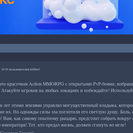
- 18:39 пользователем
klifford
это красочная Action MMORPG с открытыми PvP-боями, вобравшая
 Атакуйте игроков на любых локациях и побеждайте! Используй
н лет этими землями управлял могущественный владыка, которо
ие их. Но однажды силы зла поглотили его светлую душу. Боль, 
о! Вам, как самому опытному рыцарю, предстоит собрать вокруг
императора! Тот, кто предал жизнь, должен сгинуть во мгле!
Сумерки Богов":