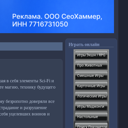
Играть онлайн
Игры Экшн / RPG
Про Животных
Смешные Игры
 в себя элементы Sci-Fi и
Карточные Игры
те магию, технику будущего
Логические Игры
му безропотно доверяли все
Игры Маджонги
страдание и разрушение
 себя уцелевших воинов и
Настольные
Поиск Предметов