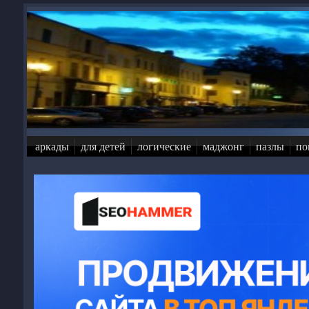
Перейти к основному содержанию
аркады
для детей
логические
маджонг
пазлы
по