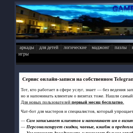
Перейти к основному содержанию
аркады
для детей
логические
маджонг
пазлы
игры
Сервис онлайн-записи на собственном Telegra
Тот, кто работает в сфере услуг, знает — без ведения за
но и напоминать клиентам о визитах тоже. Нашли самы
первый месяц бесплатно
Для новых пользователей
.
Чат-бот для мастеров и специалистов, который упрощает
—
Сам записывает клиентов и напоминает им о визит
—
Персонализирует скидки, чаевые, кэшбэк и предопл
—
Увеличивает доходимость и помогает больше зара