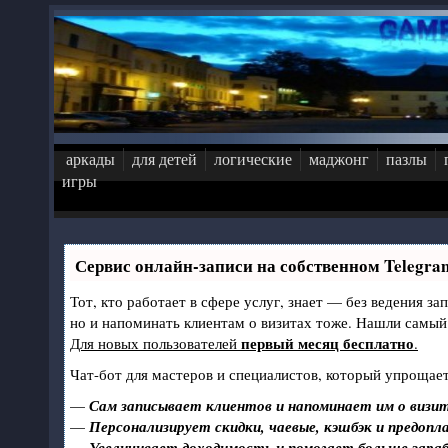
Перейти к основному содержанию
аркады
для детей
логические
маджонг
пазлы
игры
Сервис онлайн-записи на собственном Telegra
Тот, кто работает в сфере услуг, знает — без ведения за
но и напоминать клиентам о визитах тоже. Нашли самы
первый месяц бесплатно
Для новых пользователей
.
Чат-бот для мастеров и специалистов, который упрощает
—
Сам записывает клиентов и напоминает им о визит
—
Персонализирует скидки, чаевые, кэшбэк и предопл
—
Увеличивает доходимость и помогает больше зара