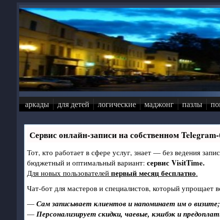
Перейти к основному содержанию
аркады
для детей
логические
маджонг
пазлы
по
Сервис онлайн-записи на собственном Telegram-
Тот, кто работает в сфере услуг, знает — без ведения зап
сервис VisitTime.
бюджетный и оптимальный вариант:
первый месяц бесплатно
Для новых пользователей
.
Чат-бот для мастеров и специалистов, который упрощает в
—
Сам записывает клиентов и напоминает им о визите;
—
Персонализирует скидки, чаевые, кэшбэк и предоплат