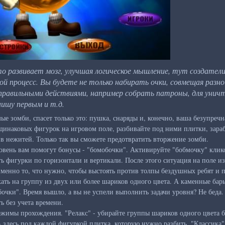
то развивает мозг, улучшая логическое мышление, тут создате
й процесс. Вы будете не только набирать очки, совмещая разно
правильными действиями, например собрать патроны, для унич
ишу первым и т.д.
ые зомби, спасет только это: пушка, снаряды и, конечно, ваша безупреч
динаковых фигурок на игровом поле, разбивайте под ними плитки, зара
 в нежитей. Только так вы сможете предотвратить вторжение зомби.
овень вам помогут бонусы - "бомобочки". Активируйте "бобмочку" кли
ть фигурки по горизонтали и вертикали. После этого ситуация на поле и
именно то, что нужно, чтобы выстоять против толпы бездушных ребят и
кать на группу из двух или более шариков одного цвета. А каменные бар
чки". Время вышло, а вы не успели выполнить задачи уровня? Не беда. 
ь без учета времени.
режимы прохождения. "Релакс" - убирайте группы шариков одного цвета б
 - здесь под каждой фигуркой плитка, которую нужно разбить. "Классика