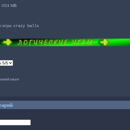
: 1024 MB
е игры:
crazy balls
бальной шкале
тарий