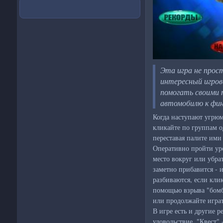
Эта игра не прос
интересный игрово
помогать своими 
автомобилю к фин
Когда наступают угрюм
кликайте по группам о
переставая палите ими
Оперативно пройти ур
место вокруг или убра
заметно прибавится - 
разбиваются, если кли
помощью взрыва "бомбо
или продолжайте играт
В игре есть и другие 
удовольствие. "Квест"