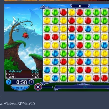
:
а
: Windows XP/Vista/7/8