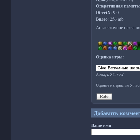
Оперативная память
DirectX
: 9.0
Видео
: 256 mb
Англоязычное названи
Оценка игры:
Average:
5
(
1
vote)
Оцените материал по 5-ти 
Добавить коммен
Ваше имя