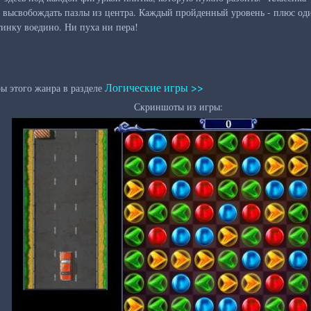
высвобождать пазлы из центра. Каждый пройденный уровень - плюс один
тинку воедино. Ни пуха ни пера!
Логические игры >>
ы этого жанра в разделе
Скриншоты из игры: