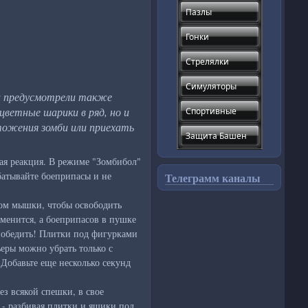
Пазлы
Гонки
Стрелялки
Симуляторы
ли предусмотрели также
цветные шарики в ряд, но и
Спортивные
тожения зомби или приехать
Защита Башен
ная реакция. В режиме "Зомбибол"
батывайте боеприпасы и не
Телеграмм каналы
ком мышки, чтобы освободить
зменится, а боеприпасов в пушке
 победить! Плитки под фигурками
ьеры можно убрать только с
Добавьте еще несколько секунд
ез всякой спешки, в свое
" - разбивая плитки и ящики под