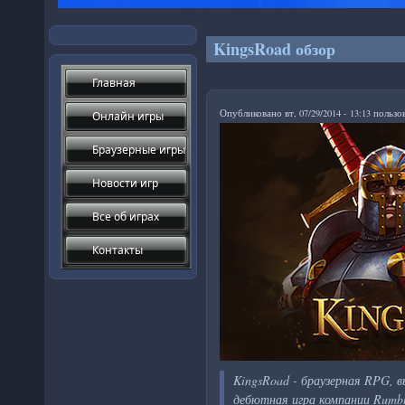
KingsRoad обзор
Главная
Опубликовано вт, 07/29/2014 - 13:13 польз
Онлайн игры
Браузерные игры
Новости игр
Все об играх
Контакты
KingsRoad - браузерная RPG, в
дебютная игра компании Rumble