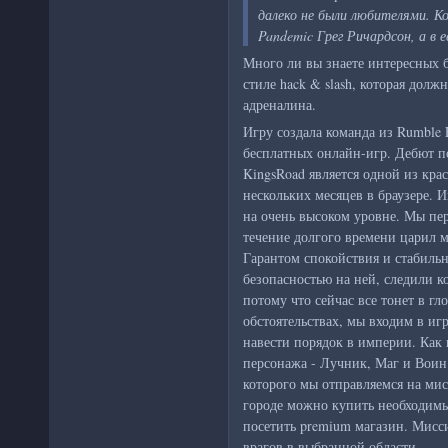
далеко не были любителями. К
Pandemic Грег Ричардсон, а в 
Много ли вы знаете интересных 
стиле hack & slash, которая долж
адреналина.
Игру создала команда из Rumble 
бесплатных онлайн-игр. Дебют п
KingsRoad является одной из кр
нескольких месяцев в браузере. 
на очень высоком уровне. Мы пер
течение долгого времени царил м
Гарантом спокойствия и стабильн
безопасностью на ней, следили к
потому что сейчас все тонет в гл
обстоятельствах, мы входим в иг
навести порядок в империи. Как
персонажа - Лучник, Маг и Воин.
которого мы отправляемся на ми
городе можно купить необходимы
посетить premium магазин. Мисс
врагов в выбранной области.